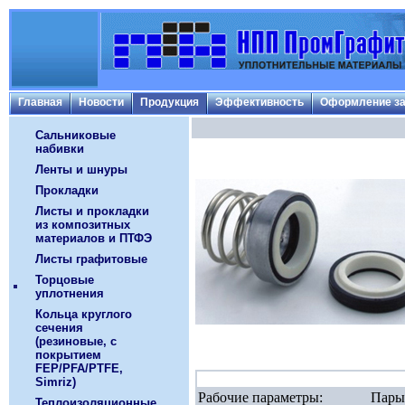
Главная
Новости
Продукция
Эффективность
Оформление за
Сальниковые
набивки
Ленты и шнуры
Прокладки
Листы и прокладки
из композитных
материалов и ПТФЭ
Листы графитовые
Торцовые
уплотнения
Кольца круглого
сечения
(резиновые, с
покрытием
FEP/PFA/PTFE,
Simriz)
Рабочие параметры:
Пары
Теплоизоляционные