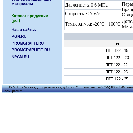
материалы
Пары
Давление: ≤ 0,6 МПа
Вращ
Скорость: ≤ 5 м/с
Стац
Каталог продукции
(pdf)
Допо
Температура: -20°С +100°С
Мета
Наши сайты:
PGN.RU
PROMGRAFIT.RU
Тип
PROMGRAPHITE.RU
ПГТ 122 - 15
NPGN.RU
ПГТ 122 - 20
ПГТ 122 - 22
ПГТ 122 - 25
ПГТ 122 - 35
127486, г.Москва, ул. Дегунинская, д.1 корп.2 Тел/факс: +7 (495) 660-5545 (мног
ПромГрафит