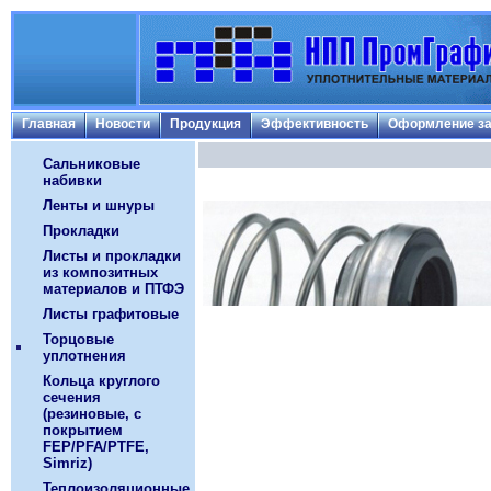
Главная
Новости
Продукция
Эффективность
Оформление за
Сальниковые
набивки
Ленты и шнуры
Прокладки
Листы и прокладки
из композитных
материалов и ПТФЭ
Листы графитовые
Торцовые
уплотнения
Кольца круглого
сечения
(резиновые, с
покрытием
FEP/PFA/PTFE,
Simriz)
Теплоизоляционные