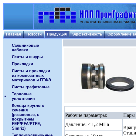
Главная
Новости
Продукция
Эффективность
Оформление за
Сальниковые
набивки
Ленты и шнуры
Прокладки
Листы и прокладки
из композитных
материалов и ПТФЭ
Листы графитовые
Торцовые
уплотнения
Кольца круглого
сечения
(резиновые, с
Рабочие параметры:
Пары 
покрытием
FEP/PFA/PTFE,
Давление: ≤ 1,2 МПа
Враща
Simriz)
Стаци
Теплоизоляционные
Скорость: ≤ 10 м/с