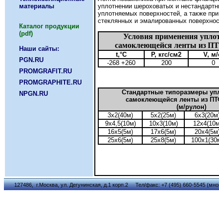
материалы
уплотнении шероховатых и нестандарт
уплотняемых поверхностей, а также при
стеклянных и эмалированных поверхнос
Каталог продукции
(pdf)
Условия применения упло
самоклеющейся ленты из ПТ
Наши сайты:
t,°С
P, кгс/см2
V, м/
PGN.RU
-268 +260
200
0
PROMGRAFIT.RU
PROMGRAPHITE.RU
Стандартные типоразмеры уп
NPGN.RU
самоклеющейся ленты из ПТФ
(м/рулон)
3х2(40м)
5х2(25м)
6х3(20м
9х4,5(10м)
10х3(10м)
12х4(10м
16х5(5м)
17х6(5м)
20х4(5м
25х6(5м)
25х8(5м)
100х1(30
127486, г.Москва, ул. Дегунинская, д.1 корп.2 Тел/факс: +7 (495) 660-5545 (