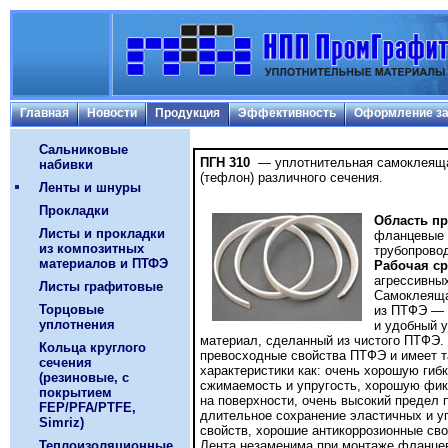
Главная
Новости
Продукция
Эффективность
Оформление за
Сальниковые
ПГН 310
— уплотнительная самоклеяща
набивки
(тефлон) различного сечения.
Ленты и шнуры
Прокладки
Область п
Листы и прокладки
фланцевые 
из композитных
трубопрово
материалов и ПТФЭ
Рабочая ср
агрессивных
Листы графитовые
Самоклеяща
Торцовые
из ПТФЭ — 
уплотнения
и удобный 
материал, сделанный из чистого ПТФЭ.
Кольца круглого
превосходные свойства ПТФЭ и имеет т
сечения
характеристики как: очень хорошую гиб
(резиновые, с
сжимаемость и упругость, хорошую фи
покрытием
на поверхности, очень высокий предел 
FEP/PFA/PTFE,
длительное сохранение эластичных и у
Simriz)
свойств, хорошие антикоррозионные сво
Теплоизоляционные
Лента незаменима при монтаже фланцев